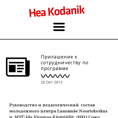
Прилашение к
сотрудничеству по
программе
«Предприимчивый
ребёнок» для детей
20 Окт 2013
Руководство и педагогический состав
молодежного центра Lasnamäe Noortekeskus
и MTÜ Ida-Virumaa Käsitööliit (НКО Союз