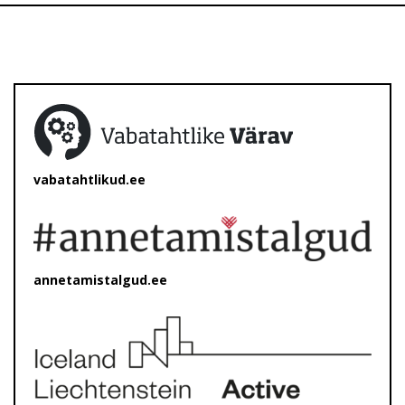
vabatahtlikud.ee
annetamistalgud.ee