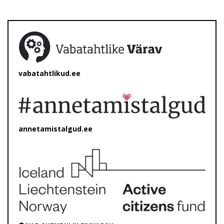
vabatahtlikud.ee
annetamistalgud.ee