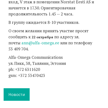
вход, V этаж в помещении Norstat Eesti AS и
начнется в 17.30. Oриентировачная
продолжительность 1.45 — 2 часа.
В группу ожидается 8-10 участников.
О своем желании принять участие просят
сообщить к
по адресу эл.
22 октрября
почты
ann@alfa-omega.ee
или по телефону
53 409 704.
Alfa-Omega Communications
ул. Пикк, 38, Таллинн, Эстония
ph: +372 6311620
gsm: +372 53470423
Новости