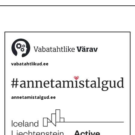
vabatahtlikud.ee
annetamistalgud.ee