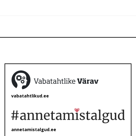
vabatahtlikud.ee
annetamistalgud.ee