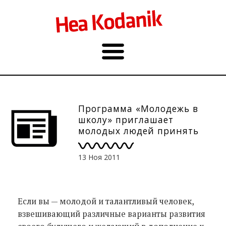
Программа «Молодежь в
школу» приглашает
молодых людей принять
участие в двухлетней
программе по развитию
13 Ноя 2011
лидерских навыков. До
2.12.11.
Если вы — молодой и талантливый человек,
взвешивающий различные варианты развития