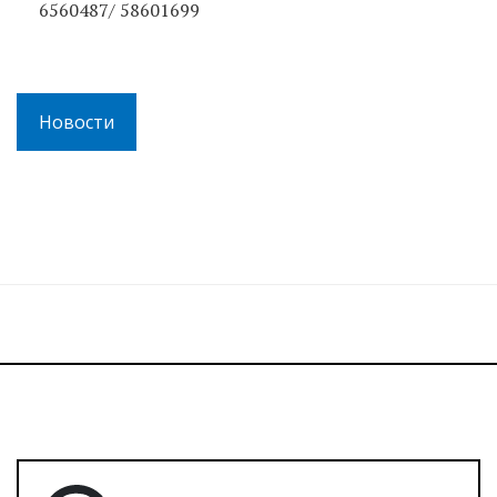
6560487/ 58601699
Новости