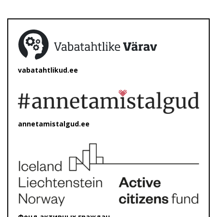
vabatahtlikud.ee
annetamistalgud.ee
Фонд активных граждан