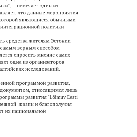
ки", — отмечает один из
бавляет, что данные мероприятия
е которой являющиеся обычными
 интеграционной политики
ть средства жителям Эстонии
у самым верным способом
яется спросить мнение самих
яет одна из организаторов
балтийских исследований.
венной программой развития,
ь документом, относящимся лишь
ограммы развития "Lõimuv Eesti
спешной жизни и благополучия
от их национальной