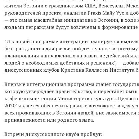
жители Эстонии с гражданством США, Венесуэлы, Мекси
руководителей проекта, аналитик Praxis Майу Уус и до
— это самая масштабная инициатива в Эстонии, в ход
людьми неграждане будут вовлечены в формирование
"И в новой программе интеграции планируется выделя
без гражданства для различной деятельности, поэтом
планирования направленных на развитие действий явл
людей о необходимых действиях и решениях", — добавл
дискуссионных клубов Кристина Каллас из Института 
Впервые интеграционная программа станет государст
которую утверждает правительство, и перестанет быт
к сфере компетенции Министерства культуры. Целью пр
2020" является обеспечить равные возможности для у
всех проживающих в Эстонии людей, вне зависимости 
принадлежности или родного языка.
Встречи дискуссионного клуба пройдут: