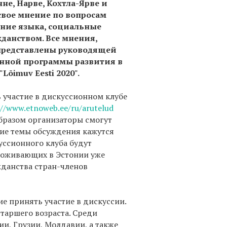
не, Нарве, Кохтла-Ярве и
 свое мнение по вопросам
ение языка, социальные
жданством. Все мнения,
 представлены руководящей
енной программы развития в
õimuv Eesti 2020".
 участие в дискуссионном клубе
://www.etnoweb.ee/ru/arutelud
образом организаторы смогут
кие темы обсуждения кажутся
уссионного клуба будут
роживающих в Эстонии уже
жданства стран-членов
е принять участие в дискуссии.
старшего возраста. Среди
и, Грузии, Молдавии, а также