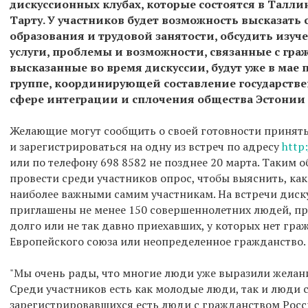
дискуссионных клубах, которые состоятся в Таллин
Тарту. У участников будет возможность высказать
образования и трудовой занятости, обсудить изуч
услуги, проблемы и возможности, связанные с гра
высказанные во время дискуссии, будут уже в мае
группе, координирующей составление государств
сфере интеграции и сплочения общества Эстонии "L
Желающие могут сообщить о своей готовности принять
и зарегистрироваться на одну из встреч по адресу
http
или по телефону 698 8582 не позднее 20 марта. Таким 
провести среди участников опрос, чтобы выяснить, ка
наиболее важными самим участникам. На встречи диск
приглашены не менее 150 совершеннолетних людей, п
долго или не так давно приехавших, у которых нет гра
Европейского союза или неопределенное гражданство.
"Мы очень рады, что многие люди уже выразили желани
Среди участников есть как молодые люди, так и люди 
зарегистрировавшихся есть люди с гражданством Росси