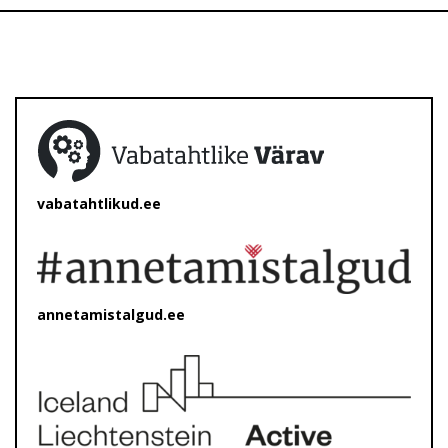
vabatahtlikud.ee
annetamistalgud.ee