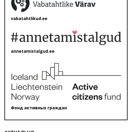
vabatahtlikud.ee
annetamistalgud.ee
Фонд активных граждан