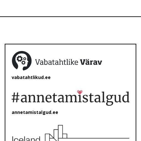
vabatahtlikud.ee
annetamistalgud.ee