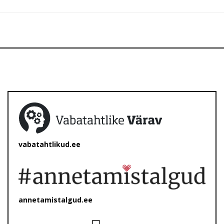
vabatahtlikud.ee
annetamistalgud.ee