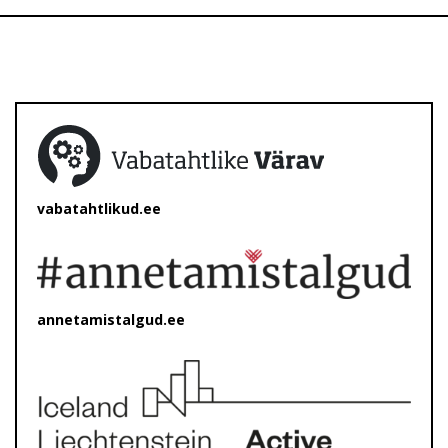
vabatahtlikud.ee
annetamistalgud.ee