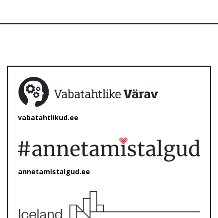
vabatahtlikud.ee
annetamistalgud.ee