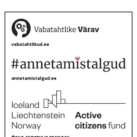
vabatahtlikud.ee
annetamistalgud.ee
Фонд активных граждан