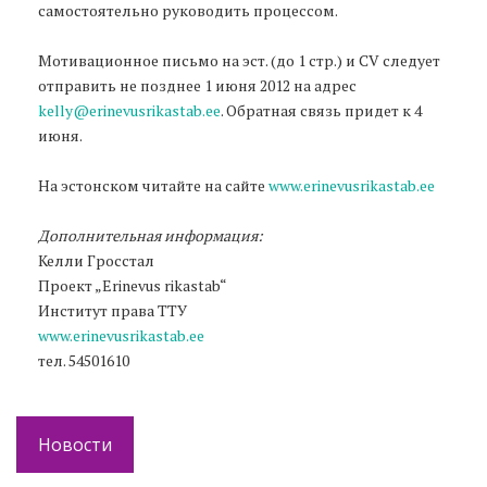
самостоятельно руководить процессом.
Мотивационное письмо на эст. (до 1 стр.) и CV следует
отправить не позднее 1 июня 2012 на адрес
kelly@erinevusrikastab.ee
. Обратная связь придет к 4
июня.
На эстонском читайте на сайте
www.erinevusrikastab.ee
Дополнительная информация:
Келли Гросстал
Проект „Erinevus rikastab“
Институт права ТТУ
www.erinevusrikastab.ee
тел. 54501610
Новости