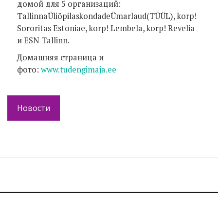
домой для 5 организаций:
TallinnaÜliõpilaskondadeÜmarlaud(TÜÜL), korp!
Sororitas Estoniae, korp! Lembela, korp! Revelia
и ESN Tallinn.
Домашняя страница и
фото:
www.tudengimaja.ee
Новости