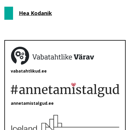
Hea Kodanik
vabatahtlikud.ee
annetamistalgud.ee