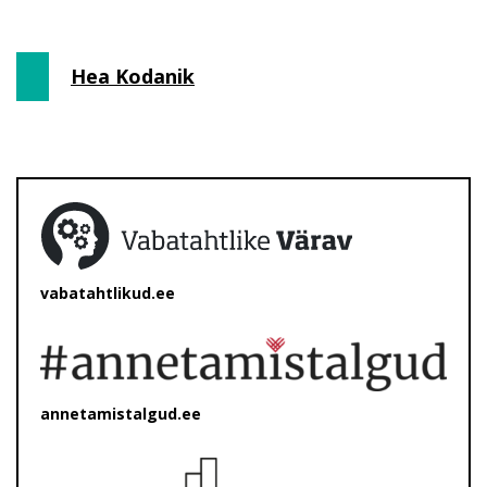
Hea Kodanik
vabatahtlikud.ee
annetamistalgud.ee