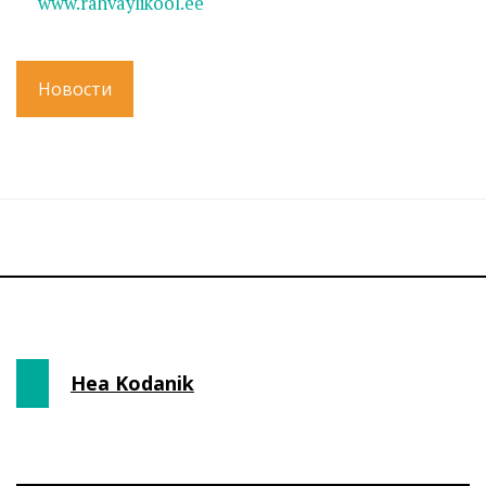
www.rahvaylikool.ee
Новости
Hea Kodanik