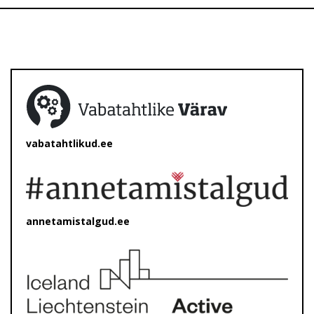
vabatahtlikud.ee
annetamistalgud.ee