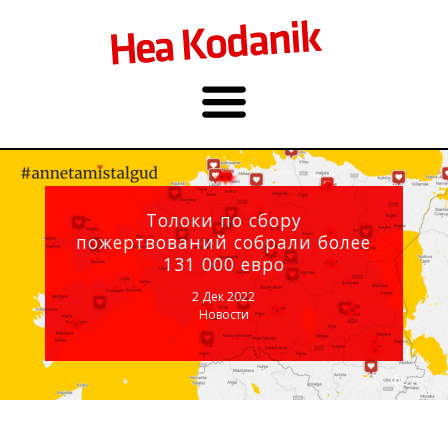
Толоки по сбору
пожертвований собрали более
131 000 евро
2 Дек 2022
Новости
Фото: