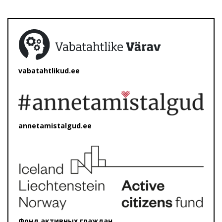
vabatahtlikud.ee
annetamistalgud.ee
Фонд активных граждан