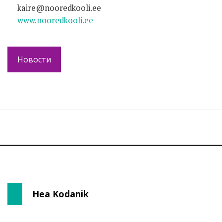
kaire@nooredkooli.ee
www.nooredkooli.ee
Новости
Hea Kodanik