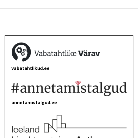
vabatahtlikud.ee
annetamistalgud.ee