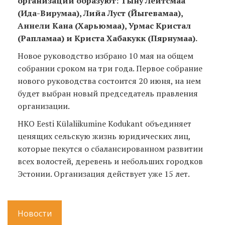
организации образуют:
Тыну Лейтсмаа
(Ида-Вирумаа), Лийа Луст (Йыгевамаа),
Аннели Кана (Харьюмаа), Урмас Кристал
(Рапламаа) и Криста Хабакукк (Пярнумаа).
Новое руководство избрано 10 мая на общем
собрании сроком на три года. Первое собрание
нового руководства состоится 20 июня, на нем
будет выбран новый председатель правления
организации.
НКО Eesti Külaliikumine Kodukant объединяет
ценящих сельскую жизнь юридических лиц,
которые пекутся о сбалансированном развитии
всех волостей, деревень и небольших городков
Эстонии. Организация действует уже 15 лет.
Новости