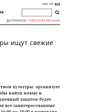
ENG
EST
RUS
ИЯ
ДОСТУПНОСТЬ
НОВОСТНАЯ РАССЫЛКА
уры ищут свежие
ством культуры организует
обы найти новые и
дневный хакатон будет
бря все заинтересованные
6:00 до 18:00 в ресторане