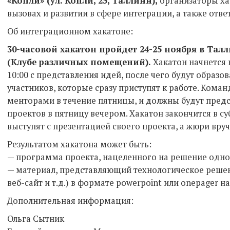
«Копли» (ул. Копли, 25, Таллинн),
организаторы ха
вызовах и развитии в сфере интеграции, а также отве
Об интеграционном хакатоне:
30-часовой хакатон пройдет 24-25 ноября в Талли
(Клубе различных помещений).
Хакатон начнется 
10:00 с представления идей, после чего будут образо
участников, которые сразу приступят к работе. Коман
менторами в течение пятницы, и должны будут пред
проектов в пятницу вечером. Хакатон закончится в су
выступят с презентацией своего проекта, а жюри вруч
Результатом хакатона может быть:
— программа проекта, нацеленного на решение одн
— материал, представляющий технологическое реше
веб-сайт и т.д.) в формате powerpoint или onepager на
Дополнительная информация:
Ольга Сытник