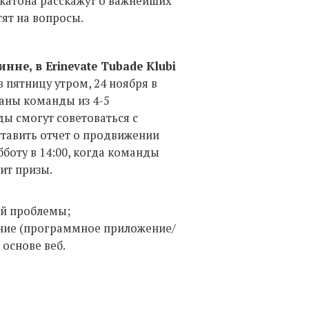
катона расскажут о важнейших
тят на вопросы.
нне, в Erinevate Tubade Klubi
в пятницу утром, 24 ноября в
ваны команды из 4-5
ды смогут советоваться с
ставить отчет о продвижении
бботу в 14:00, когда команды
ит призы.
ой проблемы;
ние (программное приложение/
 основе веб.