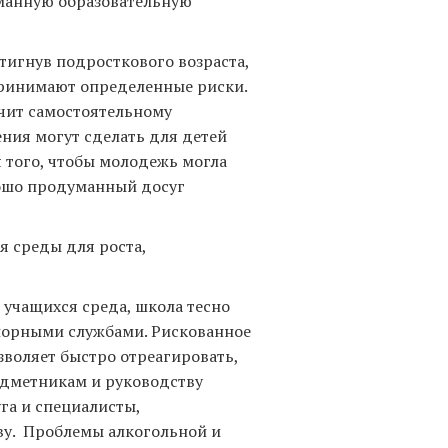
манную образовательную
стигнув подросткового возраста,
принимают определенные риски.
 учит самостоятельному
ия могут сделать для детей
 того, чтобы молодежь могла
рошо продуманный досуг
 среды для роста,
учащихся среда, школа тесно
опорными службами. Рискованное
зволяет быстро отреагировать,
едметникам и руководству
га и специалисты,
ву. Проблемы алкогольной и