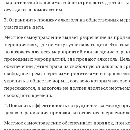
наркотической зависимостей не отрицаются, детей с т
осуждают, а помогают им.
3. Ограничить продажу алкоголя на общественных меро
участвовать дети.
Местное самоуправление выдает разрешение на продаж
мероприятиях, где не могут участвовать дети. Это озн
по возрасту для всех мероприятий или введение огран
проводимых мероприятий, где продают алкоголь. Цель
обеспечении детям права на свободную от алкоголя ср
свободное время с трезвыми родителями и взрослыми.
укрепить в обществе нормы, согласно которым несове
пересекаются, и алкоголь не должен являться неотъе
свободного времени.
4. Повысить эффективность сотрудничества между орг
целью ограничения продажи алкоголя несовершеннол
Местное самоуправление обеспечивает порядок, при к
территории пункты продажи алкоголя не продают алк