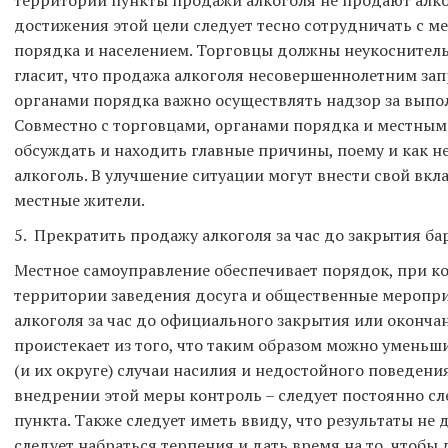
достижения этой цели следует тесно сотрудничать с 
порядка и населением. Торговцы должны неукоснитель
гласит, что продажа алкоголя несовершеннолетним зап
органами порядка важно осуществлять надзор за выпол
Совместно с торговцами, органами порядка и местным
обсуждать и находить главные причины, поему и как 
алкоголь. В улучшение ситуации могут внести свой вкла
местные жители.
5. Прекратить продажу алкоголя за час до закрытия ба
Местное самоуправление обеспечивает порядок, при к
территории заведения досуга и общественные мероп
алкоголя за час до официального закрытия или оконча
проистекает из того, что таким образом можно уменьш
(и их округе) случаи насилия и недостойного поведени
внедрении этой меры контроль – следует постоянно сл
пункта. Также следует иметь ввиду, что результаты не 
следует набраться терпения и дать время на то, чтобы