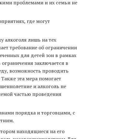
акими проблемами и их семьи не
приятиях, где могут
у алкоголя лишь на тех
ачает требование об ограничении
иченных для детей зон в рамках
 ограничения заключается в
еду, возможность проводить
 Также эта мера помогает
ршеннолетние и алкоголь не
млемой частью проведения
анами порядка и торговцами, с
етним.
отором находящиеся на его
оголь несовершеннолетним. Для