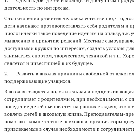
1. Сделать для детей и молодежи доступным проду
деятельность по интересам.
С точки зрения развития человека естественно, что, до
дети начинают противопоставлять себя родителям и 
Биологически такое поведение идет им на опльзу, т.к.
мышлению и принятию решений. Местные самоуправлен
доступными кружки по интересам, создать условия для
заниматься спортом, творчеством, техникой и т.п. Хо
является и инвестицией в их будущее.
2. Развить в школах принципы свободной от алкоголя
поддерживающие учащихся.
В школах создается положительная и поддерживающая 
сотрудничает с родителями и, при необходимости, с 
поведение детей выявляется на ранних стадиях, что по
вовлечь детей в школьную жизнь. Преподавателям-пр
помогают компетентные психологи, организаторы досу
привлекаемые в случае необходимости к сотрудничест