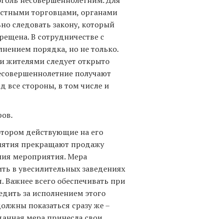
местными торговцами, органами
но следовать закону, который
рещена. В сотрудничестве с
нением порядка, но не только.
и жителями следует открыто
несовершеннолетние получают
д все стороны, в том числе и
ров.
отором действующие на его
риятия прекращают продажу
ния мероприятия. Мера
ить в увесилительных заведениях
я. Важнее всего обеспечивать при
едить за исполнением этого
должны показаться сразу же –
 данная мера принесла свои