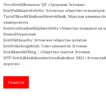
TerveEestiSihtasutus/ ЦУ «Здоровая Эстония»
EestiPsühhiaatriteSelts/ Эстонское общество психиатров
TartuÜlikooliKliinikumiMeestekliinik/ Мужская клиника 
университета
EestiArstiteadusüliõpilasteSelts/ Общество учащихся на
DomusDorpatensis
EestiVäitlusselts/ Эстонское общество дебатов
EestiOnkoloogideLiit/ Союз онкологов Эстонии
EestiSkautideÜhing / Общество скаутов Эстонии
MTÜ EestiLiikluskäitumiseArenduskeskus/ НКО «Эстонски
дорогах»
Новости