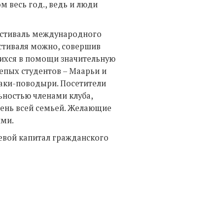
м весь год., ведь и люди
естиваль международного
естиваля можно, совершив
ихся в помощи значительную
епых студентов – Маарьи и
аки-поводыри. Посетители
ностью членами клуба,
день всей семьей. Желающие
ими.
евой капитал гражданского