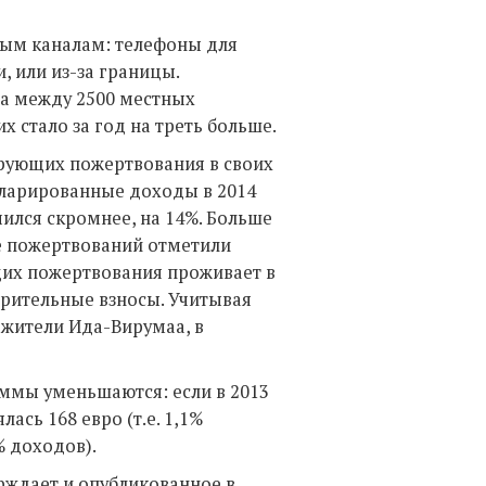
ым каналам: телефоны для
 или из-за границы.
а между 2500 местных
х стало за год на треть больше.
ирующих пожертвования в своих
кларированные доходы в 2014
ился скромнее, на 14%. Больше
иде пожертвований отметили
щих пожертвования проживает в
орительные взносы. Учитывая
 жители Ида-Вирумаа, в
ммы уменьшаются: если в 2013
ась 168 евро (т.е. 1,1%
% доходов).
ждает и опубликованное в