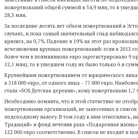
пожертвований общей суммой в 34,9 млн, то в ушедш
28,3 млн.
За последние десять лет объем пожертвований в Эсто
случаях, и пока самый значительный спад наблюдался
кризиса, на 0,7%. Падение в 19% на этот раз произошло
исчезновения крупных пожертвований: если в 2013 
более чем в полмиллиона евро зарегистрировало 9 о
12,1 млн), то в ушедшем году их было только 6 и сумм
Крупнейшим пожертвованием от юридического лица в
в 518 000 евро, от одного лица – 77 000 евро. Наибол
стала «SOS Детская деревня», кому пожертвовали 1,7 
Необходимо помнить, что в этой статистике не ото
пожертвования организаций, не занесенных в списо
подоходному налогу. В том году к ним относились, н
Традиций» и фонд лечения рака «Подаренная жизнь»,
122 000 евро соответственно. В список не входят и по