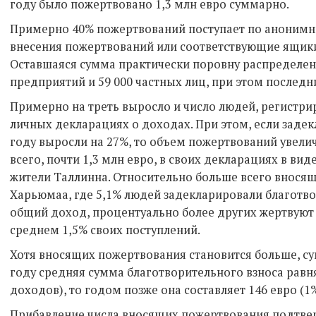
году было пожертвовано 1,3 млн евро суммарно.
Примерно 40% пожертвований поступает по анонимн
внесения пожертвований или соответствующие ящики,
Оставшаяся сумма практически поровну распределен
предприятий и 59 000 частных лиц, при этом последни
Примерно на треть выросло и число людей, регистр
личных декларациях о доходах. При этом, если заде
году выросли на 27%, то объем пожертвований увелич
всего, почти 1,3 млн евро, в своих декларациях в в
жители Таллинна. Относительно больше всего внося
Харьюмаа, где 5,1% людей задекларировали благотв
общий доход, процентуально более других жертвуют
среднем 1,5% своих поступлений.
Хотя вносящих пожертвования становится больше, су
году средняя сумма благотворительного взноса равнял
доходов), то годом позже она составляет 146 евро (1
Прибавление числа вносящих пожертвования подтвер