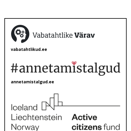
vabatahtlikud.ee
annetamistalgud.ee