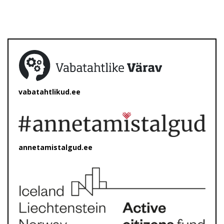
vabatahtlikud.ee
annetamistalgud.ee