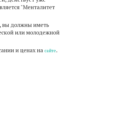
является "Менталитет
е, вы должны иметь
ческой или молодежной
сании и ценах на
.
сайте