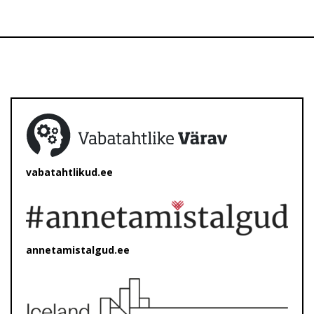
vabatahtlikud.ee
annetamistalgud.ee