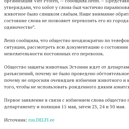
организация Vier Profen, — сообщила Лепп. — Предста
утверждали, что хобот у слона был частично парализов
животное было слишком слабым. Наше внимание обратил
состояние слона не позволяет перевозить его из города
одиночестве”.
Лепп сообщила, что общество неоднократно по телефон
ситуации, рассмотреть всю документацию о состоянии 
нежелательности постоянных его перевозок.
Общество защиты животных Эстонии ждет от департам
разъяснений, почему не было проведено обстоятельное
почему не опросили очевидцев избиения животного и
того, чтобы не использовать рожденного диким азиатс
Первое заявление в связи с избиением слона обществ
департаменту и полиции 15 мая, затем 23, 24 и 30 мая.
Источник:
rus.DELFI.ee