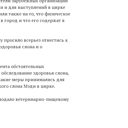
вители зарубежных организаций
ан и для выступлений в цирке
и также на то, что физическое
 в город и что его содержат в
у просило всерьез отнестись к
здоровья слона и о
ента обстоятельных
 обследование здоровья слона,
 какие меры принимались для
кого слона Мэди в цирке.
о подало ветеринарно-пищевому