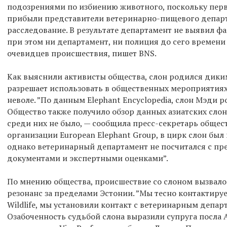
подозрениями по избиению животного, поскольку пер
прибыли представители ветеринарно-пищевого департ
расследование. В результате департамент не выявил фа
при этом ни департамент, ни полиция до сего времени
очевидцев происшествия, пишет BNS.
Как выяснили активисты общества, слон родился диким
разрешает использовать в общественных мероприятия
неволе. ”По данным Elephant Encyclopedia, слон Мэди р
Общество также получило обзор данных азиатских слон
среди них не было, — сообщила пресс-секретарь общес
организации European Elephant Group, в цирк слон был
однако ветеринарный департамент не посчитался с п
документами и экспертными оценками”.
По мнению общества, происшествие со слоном вызвал
резонанс за пределами Эстонии. ”Мы тесно контактиру
Wildlife, мы установили контакт с ветеринарным депар
Озабоченность судьбой слона выразили супруга посла 