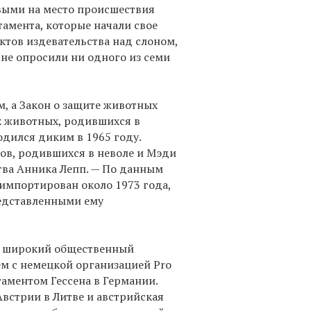
выми на место происшествия
амента, которые начали свое
ктов издевательства над слоном,
 не опросили ни одного из семи
, а Закон о защите животных
х животных, родившихся в
одился диким в 1965 году.
ов, родившихся в неволе и Мэди
тва Анника Лепп. — По данным
 импортирован около 1973 года,
редставленными ему
о широкий общественный
ем с немецкой организацией Pro
таментом Гессена в Германии.
Австрии в Литве и австрийская