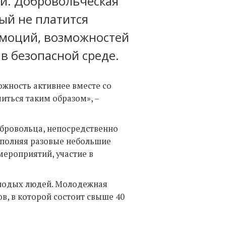
жи. Добровольческая
рый не платится
 эмоций, возможностей
в безопасной среде
.
ожность активнее вместе со
читься таким образом», –
обровольца, непосредственно
ыполняя разовые небольшие
мероприятий, участие в
олодых людей. Молодежная
в, в которой состоит
свыше 40