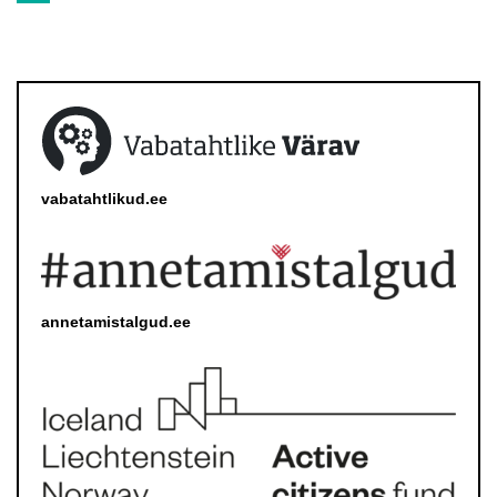
vabatahtlikud.ee
annetamistalgud.ee