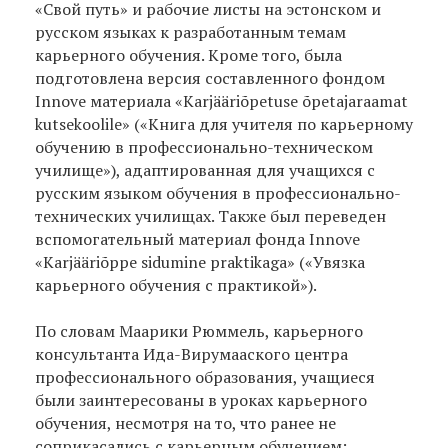
«Свой путь» и рабочие листы на эстонском и
русском языках к разработанным темам
карьерного обучения. Кроме того, была
подготовлена версия составленного фондом
Innove материала «Karjääriõpetuse õpetajaraamat
kutsekoolile» («Книга для учителя по карьерному
обучению в профессионально-техническом
училище»), адаптированная для учащихся с
русским языком обучения в профессионально-
технических училищах. Также был переведен
вспомогательный материал фонда Innove
«Karjääriõppe sidumine praktikaga» («Увязка
карьерного обучения с практикой»).
По словам Маарики Рюммель, карьерного
консультанта Ида-Вирумааского центра
профессионального образования, учащиеся
были заинтересованы в уроках карьерного
обучения, несмотря на то, что ранее не
соприкасались с карьерным обучением: