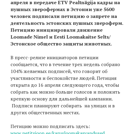
апреля в передаче ETV Pealtnägija кадры на
пушных зверофермах в Эстонии уже 5600
человек подписали петицию о запретe на
деятельность эстонских пушных звероферм.
Петицию инициировали движение
Loomade Nimel и Eesti Loomakaitse Selts/
Эстонское общество защиты животных.
В пресс-релизе инициаторов петиции
сообщается, что в течение трех недель собрано
104% желаемых подписей, что говорит об
участливости и беспокойстве людей. Петиция
открыта до 16 апреля следующего года, чтобы
собрать как можно больше голосов и положить
крепкую основу для дальнейшей кампании.
Подписи планируют собирать на улицах и в
других общественных местах.
Петицию можно подписать здесь:
www.petitsioon.ee/karusloomakasvandused