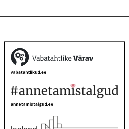
vabatahtlikud.ee
annetamistalgud.ee