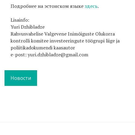
Подробнее на эстонском языке
здесь
.
Lisainfo:
Yuri Dzhibladze
Rahvusvahelise Valgevene Inimõiguste Olukorra
kontrolli komitee investeeringute töögrupi liige ja
poliitikadokumendi kaasautor
e-post: yuri.dzhibladze@gmail.com
Новости