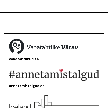
vabatahtlikud.ee
annetamistalgud.ee