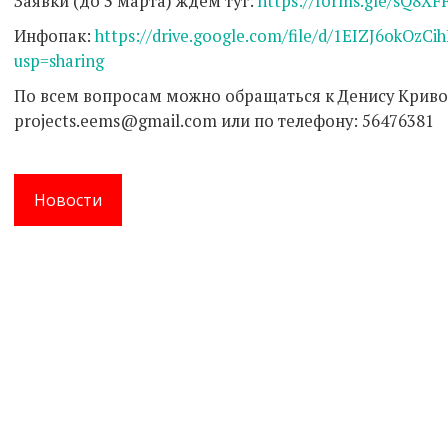
Заявки (до 3 марта) ждем тут:
https://forms.gle/sQ8
Инфопак:
https://drive.google.com/file/d/1EIZJ6okO
usp=sharing
По всем вопросам можно обращаться к Денису Криво
projects.eems@gmail.com или по телефону: 56476381
Новости