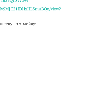
XFFYuSSQHW7u99
zCihIv9MJC21IDHxHL3mABQo/view?
шееву по э-мейлу: