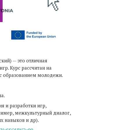
Фото:
кий) — это отличная
гр. Курс рассчитан на
 с образованием молодежи.
ша.
я и разработки игр,
имер, межкультурный диалог,
х навыков и др).