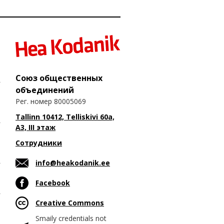
Союз общественных
объединений
Рег. номер 80005069
Tallinn 10412, Telliskivi 60a,
A3, III этаж
Сотрудники
info@heakodanik.ee
Facebook
Creative Commons
Smaily credentials not