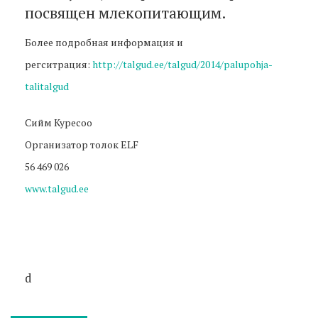
посвящен млекопитающим.
Более подробная информация и
регситрация:
http://talgud.ee/talgud/2014/palupohja-
talitalgud
Сийм Куресоо
Организатор толок ELF
56 469 026
www.talgud.ee
d