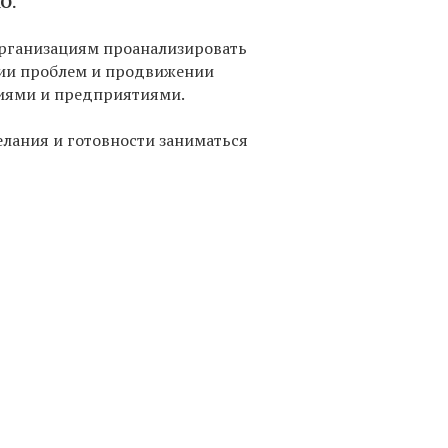
КО.
организациям проанализировать
нии проблем и продвижении
циями и предприятиями.
елания и готовности заниматься