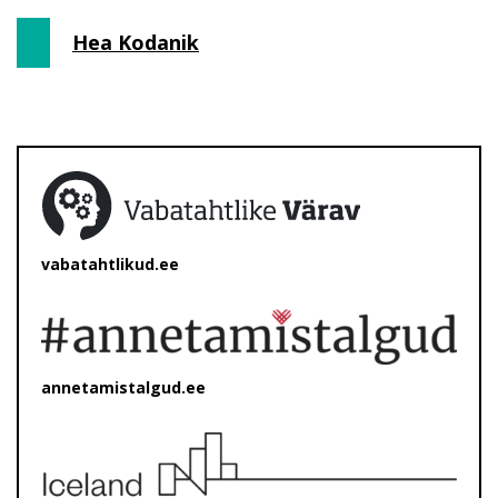
Hea Kodanik
vabatahtlikud.ee
annetamistalgud.ee