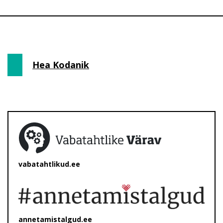
Hea Kodanik
vabatahtlikud.ee
annetamistalgud.ee