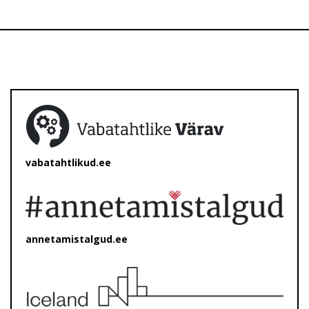
vabatahtlikud.ee
annetamistalgud.ee