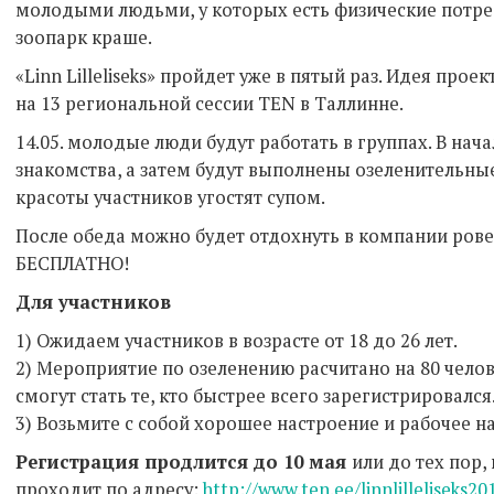
молодыми людьми, у которых есть физические потреб
зоопарк краше.
«Linn Lilleliseks» пройдет уже в пятый раз. Идея прое
на 13 региональной сессии TEN в Таллинне.
14.05. молодые люди будут работать в группах. В нач
знакомства, а затем будут выполнены озеленительны
красоты участников угостят супом.
После обеда можно будет отдохнуть в компании рове
БЕСПЛАТНО!
Для участников
1) Oжидаем участников в возрасте от 18 до 26 лет.
2) Мероприятие по озеленению расчитано на 80 чело
смогут стать те, кто быстрее всего зарегистрировался
3) Возьмите с собой хорошее настроение и рабочее н
Регистрация продлится до 10 мая
или до тех пор,
проходит по адресу:
http://www.ten.ee/linnlilleliseks20