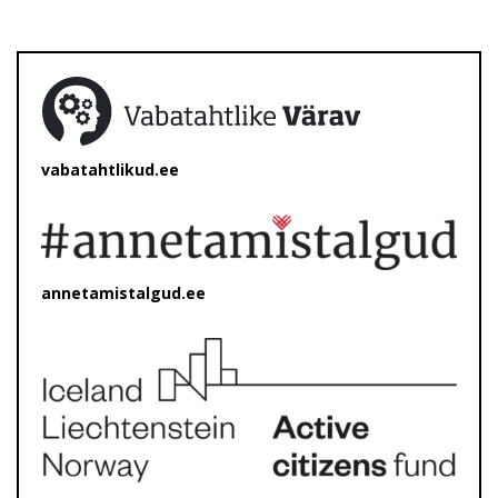
vabatahtlikud.ee
annetamistalgud.ee