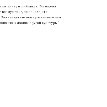
е китаянку и сообщила: "Мама, она
ое возмущение, но поняла, что
 Она начала замечать различия — моя
тношение к людям другой культуры",