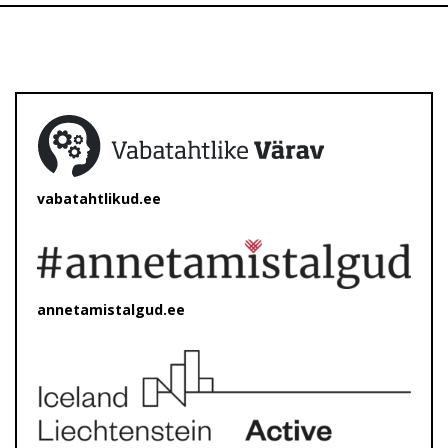
vabatahtlikud.ee
annetamistalgud.ee