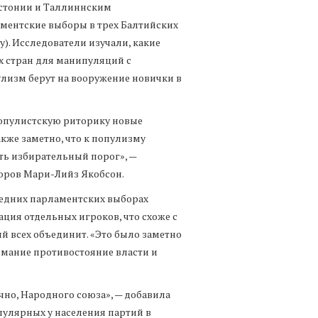
стонии и Таллиннским
аментские выборы в трех Балтийских
ду). Исследователи изучали, какие
х стран для манипуляций с
улизм берут на вооружение новички в
 популистскую риторику новые
акже заметно, что к популизму
еть избирательный порог», —
оров Мари-Лийз Якобсон.
следних парламентских выборах
ия отдельных игроков, что схоже с
 всех объединит. «Это было заметно
нимание противостояние власти и
ечно, Народного союза», — добавила
пулярных у населения партий в