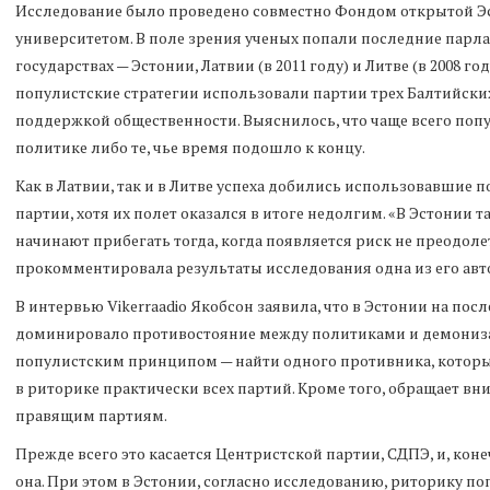
Исследование было проведено совместно Фондом открытой Э
университетом. В поле зрения ученых попали последние парл
государствах — Эстонии, Латвии (в 2011 году) и Литве (в 2008 го
популистские стратегии использовали партии трех Балтийски
поддержкой общественности. Выяснилось, что чаще всего поп
политике либо те, чье время подошло к концу.
Как в Латвии, так и в Литве успеха добились использовавшие
партии, хотя их полет оказался в итоге недолгим. «В Эстонии т
начинают прибегать тогда, когда появляется риск не преодол
прокомментировала результаты исследования одна из его авт
В интервью Vikerraadio Якобсон заявила, что в Эстонии на по
доминировало противостояние между политиками и демонизац
популистским принципом — найти одного противника, который
в риторике практически всех партий. Кроме того, обращает в
правящим партиям.
Прежде всего это касается Центристской партии, СДПЭ, и, кон
она. При этом в Эстонии, согласно исследованию, риторику по